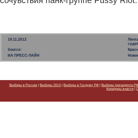
сочувствия панк-группе Pussy Riot.
19.11.2012
Лента
суде
Source:
Крас
ИА ПРЕСС-ЛАЙН
Ново
Выборы в России
|
Выборы 2013
|
Выборы в Госдуму РФ
|
Выборы президента Р
Коридоры власти
|