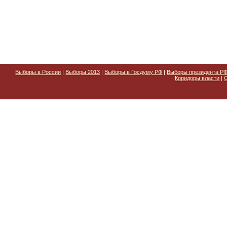
Выборы в России
|
Выборы 2013
|
Выборы в Госдуму РФ
|
Выборы президента Р
Коридоры власти
|