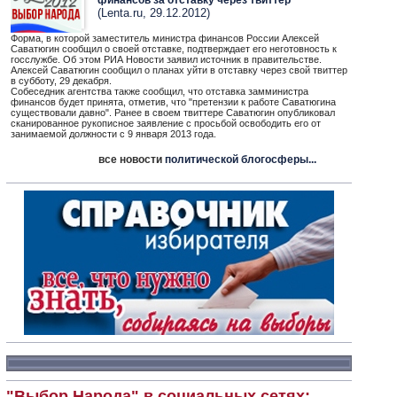
финансов за отставку через твиттер
(Lenta.ru, 29.12.2012)
Форма, в которой заместитель министра финансов России Алексей
Саватюгин сообщил о своей отставке, подтверждает его неготовность к
госслужбе. Об этом РИА Новости заявил источник в правительстве.
Алексей Саватюгин сообщил о планах уйти в отставку через свой твиттер
в субботу, 29 декабря.
Собеседник агентства также сообщил, что отставка замминистра
финансов будет принята, отметив, что "претензии к работе Саватюгина
существовали давно". Ранее в своем твиттере Саватюгин опубликовал
сканированное рукописное заявление с просьбой освободить его от
занимаемой должности с 9 января 2013 года.
все новости
политической блогосферы...
"Выбор Народа" в социальных сетях: