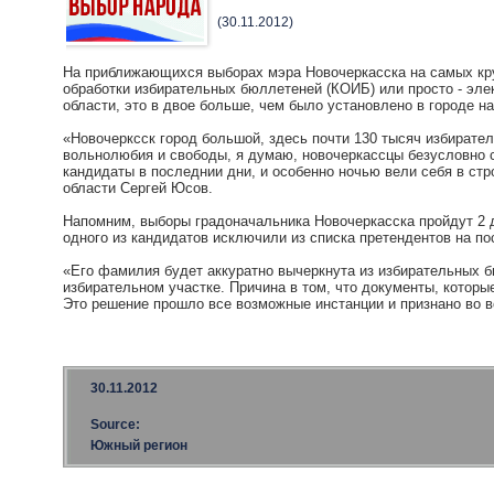
(30.11.2012)
На приближающихся выборах мэра Новочеркасска на самых кр
обработки избирательных бюллетеней (КОИБ) или просто - эле
области, это в двое больше, чем было установлено в городе н
«Новочерксск город большой, здесь почти 130 тысяч избирател
вольнолюбия и свободы, я думаю, новочеркассцы безусловно с
кандидаты в последнии дни, и особенно ночью вели себя в стр
области Сергей Юсов.
Напомним, выборы градоначальника Новочеркасска пройдут 2 д
одного из кандидатов исключили из списка претендентов на по
«Его фамилия будет аккуратно вычеркнута из избирательных б
избирательном участке. Причина в том, что документы, котор
Это решение прошло все возможные инстанции и признано во в
30.11.2012
Source:
Южный регион