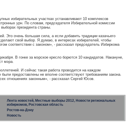
упных избирательных участках устанавливают 10 комплексов
ктронных урн. По словам, председателя Избирательной комиссии
а выборах президента страны.
ей. Это очень большая сила, а если добавить традиции казачьего
делают свой выбор. Я думаю, в интересах избирателей, чтобы
огом соответствии с законом», - рассказал председатель Избиркома
екабря. В гонке за мэрское кресло борются 10 кандидатов. Накануне,
ст мэра.
юллетеней. И сейчас такая работа проводится на каждом
ые были предоставлены не вполне соответствуют требованиям закона.
сех отношениях законным», - рассказал Сергей Юсов.
Лента новостей, Местные выборы 2012, Новости региональных
избиркомов, Ростовская область
Ростов-на-Дону
Новость