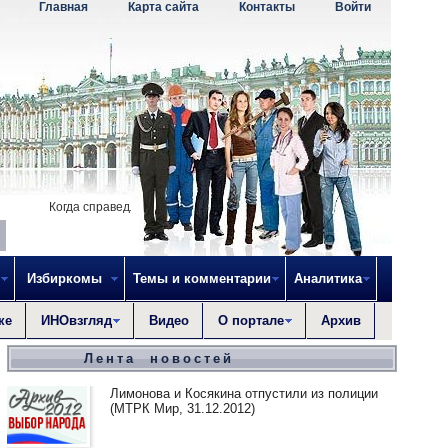
Главная
Карта сайта
Контакты
Войти
Когда справедливость исчезнет, то не остается ничего, что могло бы 
Избиркомы
Темы и комментарии
Аналитика
ке
ИНОвзгляд
Видео
О портале
Архив
Лента новостей
Лимонова и Косякина отпустили из полиции
(МТРК Мир, 31.12.2012)