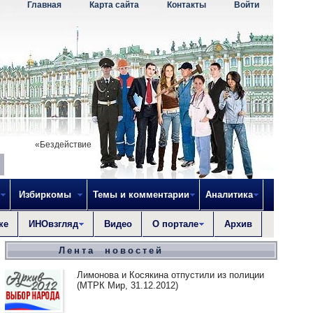
Главная
Карта сайта
Контакты
Войти
«Бездействие - тоже действие. Я - это не только то, что я делаю, но 
Избиркомы
Темы и комментарии
Аналитика
ке
ИНОвзгляд
Видео
О портале
Архив
Лента новостей
Лимонова и Косякина отпустили из полиции
(МТРК Мир, 31.12.2012)