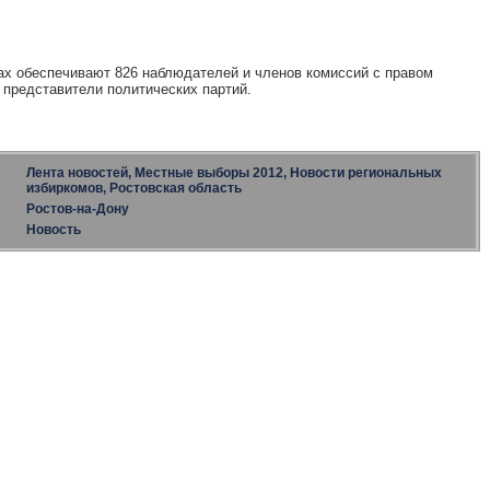
ах обеспечивают 826 наблюдателей и членов комиссий с правом
– представители политических партий.
Лента новостей, Местные выборы 2012, Новости региональных
избиркомов, Ростовская область
Ростов-на-Дону
Новость