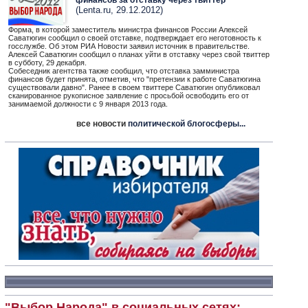
финансов за отставку через твиттер
(Lenta.ru, 29.12.2012)
Форма, в которой заместитель министра финансов России Алексей
Саватюгин сообщил о своей отставке, подтверждает его неготовность к
госслужбе. Об этом РИА Новости заявил источник в правительстве.
Алексей Саватюгин сообщил о планах уйти в отставку через свой твиттер
в субботу, 29 декабря.
Собеседник агентства также сообщил, что отставка замминистра
финансов будет принята, отметив, что "претензии к работе Саватюгина
существовали давно". Ранее в своем твиттере Саватюгин опубликовал
сканированное рукописное заявление с просьбой освободить его от
занимаемой должности с 9 января 2013 года.
все новости
политической блогосферы...
"Выбор Народа" в социальных сетях: