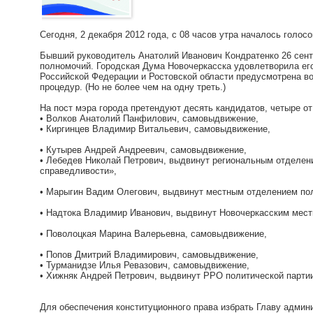
Сегодня, 2 декабря 2012 года, с 08 часов утра началось голо
Бывший руководитель Анатолий Иванович Кондратенко 26 сент
полномочий. Городская Дума Новочеркасска удовлетворила его
Российской Федерации и Ростовской области предусмотрена в
процедур. (Но не более чем на одну треть.)
На пост мэра города претендуют десять кандидатов, четыре о
• Волков Анатолий Панфилович, самовыдвижение,
• Киргинцев Владимир Витальевич, самовыдвижение,
• Кутырев Андрей Андреевич, самовыдвижение,
• Лебедев Николай Петрович, выдвинут региональным отделен
справедливости»,
• Марыгин Вадим Олегович, выдвинут местным отделением 
• Надтока Владимир Иванович, выдвинут Новочеркасским ме
• Поволоцкая Марина Валерьевна, самовыдвижение,
• Попов Дмитрий Владимирович, самовыдвижение,
• Турманидзе Илья Ревазович, самовыдвижение,
• Хижняк Андрей Петрович, выдвинут РРО политической парти
Для обеспечения конституционного права избрать Главу админ