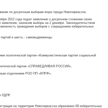
сование по досрочным выборам мэра города Новочеркасска.
ября 2012 года подал заявление о досрочном сложении своих
 заявление, назначив выборы на 2 декабря. Законодательством
озможность проведения выборов с сокращением избирательных
т партий и шесть - самовыдвиженцы:
ием политической партии «Коммунистическая партия социальной
политической партии «СПРАВЕДЛИВАЯ РОССИЯ»,
стным отделением РОО ПП «КПРФ»,
и ЛДПР.
истрации на территории Новочеркасска образовано 68 избирательных