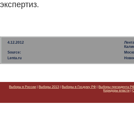
экспертиз.
4.12.2012
Лент
Кали
Source:
Моск
Lenta.ru
Ново
Выборы в России
|
Выборы 2013
|
Выборы в Госдуму РФ
|
Выборы президента Р
Коридоры власти
|