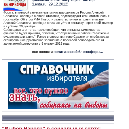
финансов за отставку через твиттер
(Lenta.ru, 29.12.2012)
Форма, в которой заместитель министра финансов России Алексей
Саватюгин сообщил о своей отставке, подтверждает его неготовность к
госслужбе. Об этом РИА Новости заявил источник в правительстве.
Алексей Саватюгин сообщил о планах уйти в отставку через свой твиттер
в субботу, 29 декабря.
Собеседник агентства также сообщил, что отставка замминистра
финансов будет принята, отметив, что "претензии к работе Саватюгина
существовали давно". Ранее в своем твиттере Саватюгин опубликовал
сканированное рукописное заявление с просьбой освободить его от
занимаемой должности с 9 января 2013 года.
все новости
политической блогосферы...
"Выбор Народа" в социальных сетях: