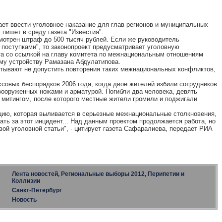
ает ввести уголовное наказание для глав регионов и муниципальных
пишет в среду газета "Известия".
отрен штраф до 500 тысяч рублей. Если же руководитель
поступками", то законопроект предусматривает уголовную
ета со ссылкой на главу комитета по межнациональным отношениям
му устройству Рамазана Абдулатипова.
тывают не допустить повторения таких межнациональных конфликтов,
ссовых беспорядков 2006 года, когда двое жителей избили сотрудников
 вооруженных ножами и арматурой. Погибли два человека, девять
 митингом, после которого местные жители громили и поджигали
цию, которая выливается в серьезные межнациональные столкновения,
ать за этот инцидент... Над данным проектом продолжается работа, но
вой уголовной статьи", - цитирует газета Сафаралиева, передает РИА
Лента новостей, Региональные выборы 2012, Перипетии и
Коллизии
Санкт-Петербург
Новость