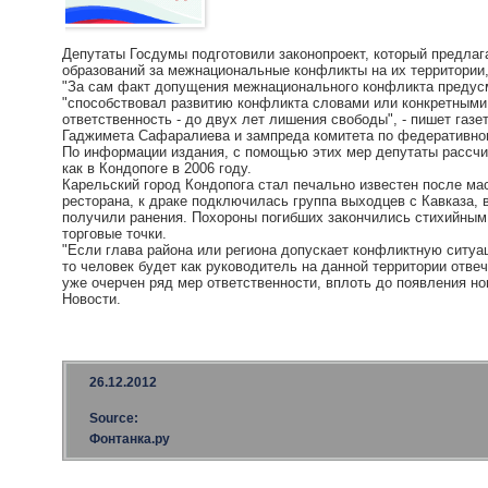
Депутаты Госдумы подготовили законопроект, который предлаг
образований за межнациональные конфликты на их территории, 
"За сам факт допущения межнационального конфликта предусм
"способствовал развитию конфликта словами или конкретными 
ответственность - до двух лет лишения свободы", - пишет газ
Гаджимета Сафаралиева и зампреда комитета по федеративно
По информации издания, с помощью этих мер депутаты рассчи
как в Кондопоге в 2006 году.
Карельский город Кондопога стал печально известен после ма
ресторана, к драке подключилась группа выходцев с Кавказа,
получили ранения. Похороны погибших закончились стихийным
торговые точки.
"Если глава района или региона допускает конфликтную ситуа
то человек будет как руководитель на данной территории отвеч
уже очерчен ряд мер ответственности, вплоть до появления но
Новости.
26.12.2012
Source:
Фонтанка.ру