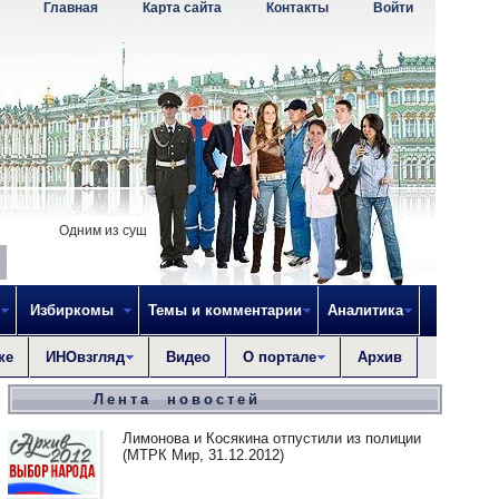
Главная
Карта сайта
Контакты
Войти
Одним из существенных препятствий для преуспеяния рода человеческо
Избиркомы
Темы и комментарии
Аналитика
ке
ИНОвзгляд
Видео
О портале
Архив
Лента новостей
Лимонова и Косякина отпустили из полиции
(МТРК Мир, 31.12.2012)