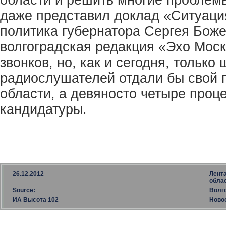
области и решить многие проблемы
даже представил доклад «Ситуация
политика губернатора Сергея Боже
волгоградская редакция «Эхо Мос
звонков, но, как и сегодня, только
радиослушателей отдали бы свой г
области, а девяносто четыре проц
кандидатуры.
26.12.2012
Лент
обла
Source:
Волг
ИА Высота 102
Ново