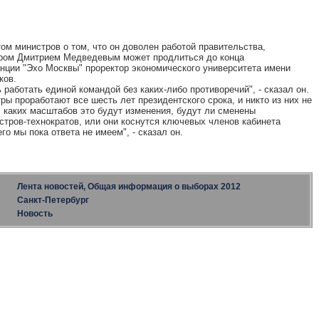
ом министров о том, что он доволен работой правительства,
стром Дмитрием Медведевым может продлиться до конца
анции "Эхо Москвы" проректор экономического университета имени
ков.
работать единой командой без каких-либо противоречий", - сказал он.
ры проработают все шесть лет президентского срока, и никто из них не
м, каких масштабов это будут изменения, будут ли сменены
стров-технократов, или они коснутся ключевых членов кабинета
го мы пока ответа не имеем", - сказал он.
Лента новостей, Общая информация о выборах 2012
Санкт-Петербург
Новость