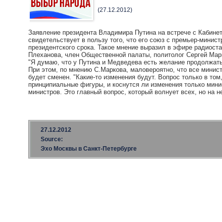
(27.12.2012)
Заявление президента Владимира Путина на встрече с Кабинет
свидетельствует в пользу того, что его союз с премьер-мини
президентского срока. Такое мнение выразил в эфире радиост
Плеханова, член Общественной палаты, политолог Сергей Мар
"Я думаю, что у Путина и Медведева есть желание продолжать 
При этом, по мнению С.Маркова, маловероятно, что все минист
будет сменен. "Какие-то изменения будут. Вопрос только в то
принципиальные фигуры, и коснутся ли изменения только мини
министров. Это главный вопрос, который волнует всех, но на не
27.12.2012
Source:
Эхо Москвы в Санкт-Петербурге