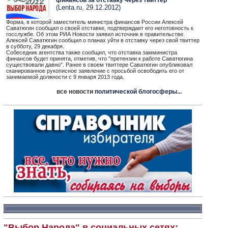
финансов за отставку через твиттер
(Lenta.ru, 29.12.2012)
Форма, в которой заместитель министра финансов России Алексей
Саватюгин сообщил о своей отставке, подтверждает его неготовность к
госслужбе. Об этом РИА Новости заявил источник в правительстве.
Алексей Саватюгин сообщил о планах уйти в отставку через свой твиттер
в субботу, 29 декабря.
Собеседник агентства также сообщил, что отставка замминистра
финансов будет принята, отметив, что "претензии к работе Саватюгина
существовали давно". Ранее в своем твиттере Саватюгин опубликовал
сканированное рукописное заявление с просьбой освободить его от
занимаемой должности с 9 января 2013 года.
все новости
политической блогосферы...
"Выбор Народа" в социальных сетях: