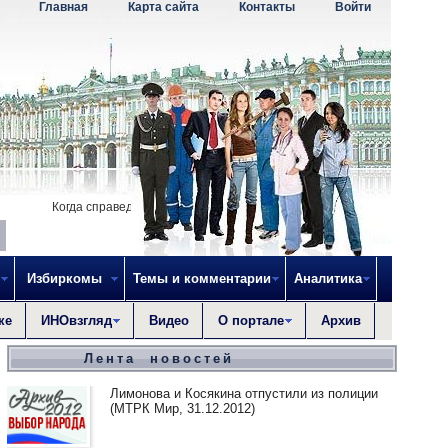
Главная
Карта сайта
Контакты
Войти
Когда справедливость исчезнет, то не остается ничего, что могло бы
Избиркомы
Темы и комментарии
Аналитика
ке
ИНОвзгляд
Видео
О портале
Архив
Лента новостей
Лимонова и Косякина отпустили из полиции
(МТРК Мир, 31.12.2012)