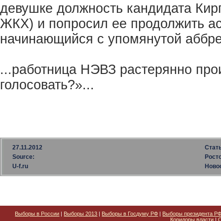
девушке должность кандидата Кир
ЖКХ) и попросил ее продолжить а
начинающийся с упомянутой аббре
...работница НЭВЗ растерянно прои
голосовать?»...
27.11.2012
Стать
Source:
Рост
U-f.ru
Ново
Выборы в России
|
Выборы 2013
|
Выборы в Госдуму РФ
|
Выборы президента Р
Коридоры власти
|