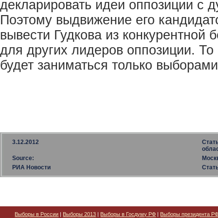
декларировать идеи оппозиции с д
Поэтому выдвижение его кандидат
вывести Гудкова из конкурентной 
для других лидеров оппозиции. То 
будет заниматься только выборами
3.12.2012
Стат
обла
Source:
Моск
РИА Новости
Стат
Выборы в России
|
Выборы 2013
|
Выборы в Госдуму РФ
|
Выборы президента Р