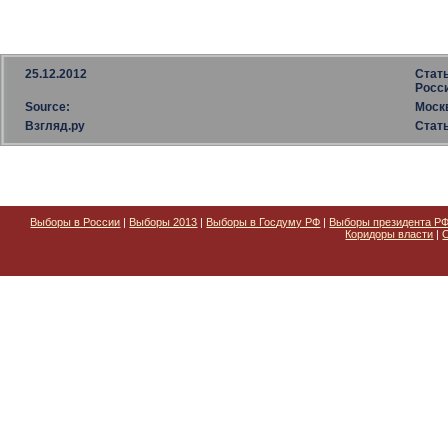
25.12.2012
Стат
Росс
Source:
Моск
Взгляд.ру
Стат
Выборы в России
|
Выборы 2013
|
Выборы в Госдуму РФ
|
Выборы президента Р
Коридоры власти
|