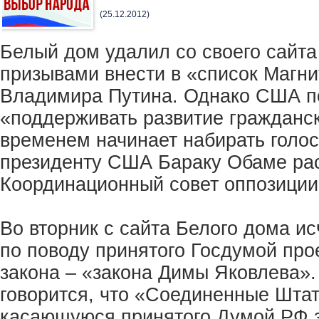
(25.12.2012)
Белый дом удалил со своего сайта
призывами внести в «список Магни
Владимира Путина. Однако США п
«поддерживать развитие гражданск
временем начинает набирать голос
президенту США Бараку Обаме рас
Координационный совет оппозиции
Во вторник с сайта Белого дома и
по поводу принятого Госдумой про
закона – «закона Димы Яковлева».
говорится, что «Соединенные Штат
касающуюся принятого Думой РФ з