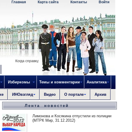
Главная
Карта сайта
Контакты
Войти
Когда справедливость исчезнет, то не остается ничего, что могло бы
Избиркомы
Темы и комментарии
Аналитика
ке
ИНОвзгляд
Видео
О портале
Архив
Лента новостей
Лимонова и Косякина отпустили из полиции
(МТРК Мир, 31.12.2012)