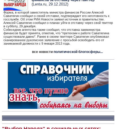
финансов за отставку через твиттер
(Lenta.ru, 29.12.2012)
Форма, в которой заместитель министра финансов России Алексей
Саватюгин сообщил о своей отставке, подтверждает его неготовность к
госслужбе. Об этом РИА Новости заявил источник в правительстве.
Алексей Саватюгин сообщил о планах уйти в отставку через свой твиттер
в субботу, 29 декабря.
Собеседник агентства также сообщил, что отставка замминистра
финансов будет принята, отметив, что "претензии к работе Саватюгина
существовали давно". Ранее в своем твиттере Саватюгин опубликовал
сканированное рукописное заявление с просьбой освободить его от
занимаемой должности с 9 января 2013 года.
все новости
политической блогосферы...
"Выбор Народа" в социальных сетях: