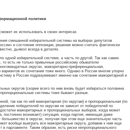
нформационной политики
сможет их использовать в своих интересах
ения смешанной избирательной системы на выборах депутатов
оссии» и состояние оппозиции, решение можно считать фактически
вестно, дьявол всегда в деталях.
о одной избирательной системе, а часть по другой. Так как самих
, то есть не только привычные российскому обывателю
 многомандатных округах, мажоритарно-преференциальная,
о вариантов их сочетания тоже много. Однако в России многие упорно
истему в России подразумевают именно как сочетание мажоритарной и
ьных округов (скорее всего по ним вновь будет избираться половина
о-пропорциональные системы тоже бывают разные.
нной, так как по ней мажоритарная (по округам) и пропорциональная (по
еделение победителей по округам не зависит от победителей по
недостатки мажоритарных и пропорциональных выборов, когда может
ма, постоянно возникает) ситуация, когда партия, имеющая даже
т большинство в округах, получая при этом еще значительную часть
ожет вообще выиграть все мажоритарные округа, добавив к ним еще
ст в парламенте. Таким образом, есть риски непропорционального