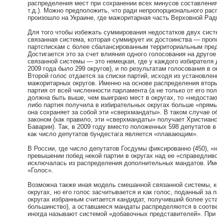
распределения мест при сохранении всех минусов составления
т.д.). Можно предположить, что ради непропорционального ра
произошло на Украине, где мажоритарная часть Верховной Рад
Для того чтобы избежать суммирования недостатков двух сист
связанная система, которая суммирует их достоинства — проп
партспискам с более сбалансированным территориальным пред
Достигается это за счет влияния одного голосования на друг
связанной системы — это немецкая, где у каждого избирателя 
2009 года было 299 округов), и по результатам голосования 
Второй голос отдается за списки партий, исходя из установле
мажоритарных округов. Именно на основе распределения втор
партия от всей численности парламента (а не только от его по
должна быть выше, чем выиграно мест в округах, то «недоста
либо партия получила в избирательных округах больше «прямы
она сохраняет за собой эти «сверхмандаты». В таком случае 
законом (как правило, эти «сверхмандаты» получает Христиан
Баварии). Так, в 2009 году вместо положенных 598 депутатов в
как число депутатов бундестага является «плавающим».
В России, где число депутатов Госдумы фиксированно (450), «
превышении побед некой партии в округах над ее «справедлив
исключалась из распределения дополнительных мандатов. Имен
«Голос».
Возможна также иная модель смешанной связанной системы, ко
округах, но его голос засчитывается и как голос, поданный за
округах избранным считается кандидат, получивший более уст
большинство), а оставшиеся мандаты распределяются в соотве
иногда называют системой «добавочных представителей». При н