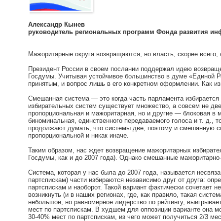
Александр Кынев
руководитель региональных программ Фонда развития и
Мажоритарные округа возвращаются, но власть, скорее всего, 
Президент России в своем послании поддержал идею возвращ
Госдумы. Учитывая устойчивое большинство в думе «Единой Р
принятым, и вопрос лишь в его конкретном оформлении. Как из
Смешанная система — это когда часть парламента избирается п
избирательных систем существует множество, а совсем не две
пропорциональная и мажоритарная, но и другие — блоковая в
биноминальная, единственного передаваемого голоса и т. д., т
продолжают думать, что системы две, поэтому и смешанную с
пропорциональной и никак иначе.
Таким образом, нас ждет возвращение мажоритарных избирател
Госдумы, как и до 2007 года). Однако смешанные мажоритарн
Система, которая у нас была до 2007 года, называется несвяза
партспискам) части избираются независимо друг от друга: опр
партспискам и наоборот. Такой вариант фактически сочетает 
возникнуть (и в наших регионах, где, как правило, такая систе
небольшое, но равномерное лидерство по рейтингу, выигрывае
мест по партспискам. В худшем для оппозиции варианте она м
30-40% мест по партспискам, из чего может получиться 2/3 ме