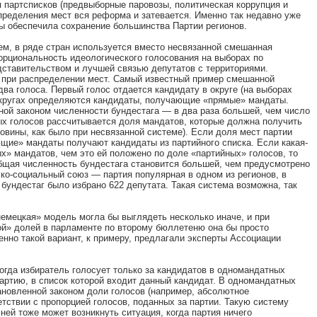
 партсписков (предвыборные паровозы, политическая коррупция и
спределения мест вся реформа и затевается. Именно так недавно уже
ы обеспечила сохранение большинства Партии регионов.
ем, в ряде стран используется вместо несвязанной смешанная
орциональность идеологического голосования на выборах по
ставительством и лучшей связью депутатов с территориями.
ое при распределении мест. Самый известный пример смешанной
два голоса. Первый голос отдается кандидату в округе (на выборах
в округах определяются кандидаты, получающие «прямые» мандаты.
нной законом численности бундестага — в два раза большей, чем число
ых голосов рассчитывается доля мандатов, которые должна получить
ловины, как было при несвязанной системе). Если доля мест партии
ющие» мандаты получают кандидаты из партийного списка. Если какая-
х» мандатов, чем это ей положено по доле «партийных» голосов, то
общая численность бундестага становится большей, чем предусмотрено
ско-социальный союз — партия популярная в одном из регионов, в
 бундестаг было избрано 622 депутата. Такая система возможна, так
немецкая» модель могла бы выглядеть несколько иначе, и при
ой» долей в парламенте по второму бюллетеню она бы просто
но такой вариант, к примеру, предлагали эксперты Ассоциации
гда избиратель голосует только за кандидатов в одномандатных
 партию, в список которой входит данный кандидат. В одномандатных
ановленной законом доли голосов (например, абсолютное
тствии с пропорцией голосов, поданных за партии. Такую систему
ей тоже может возникнуть ситуация, когда партия ничего