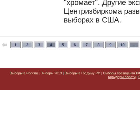
"хромает". Другие эк
Центризбиркома раз
выборах в США.
1
2
3
4
5
6
7
8
9
10
...
Выборы в России
|
Выборы 2013
|
Выборы в Госдуму РФ
|
Выборы президента Р
Коридоры власти
|