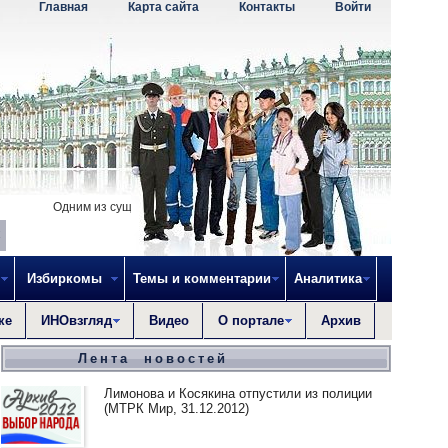
Главная
Карта сайта
Контакты
Войти
Одним из существенных препятствий для преуспеяния рода человеческо
Избиркомы
Темы и комментарии
Аналитика
ке
ИНОвзгляд
Видео
О портале
Архив
Лента новостей
Лимонова и Косякина отпустили из полиции
(МТРК Мир, 31.12.2012)