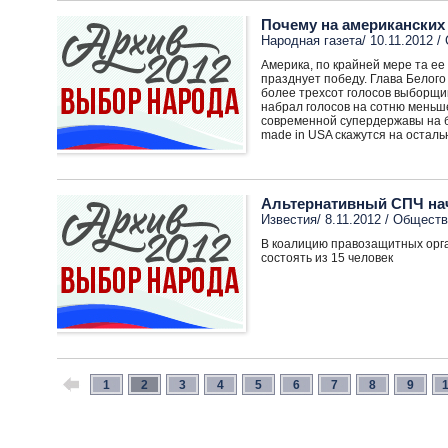
Почему на американски
Народная газета/ 10.11.2012 /
Америка, по крайней мере та ее
празднует победу. Глава Белог
более трехсот голосов выборщи
набрал голосов на сотню меньш
современной супердержавы на б
made in USA скажутся на остал
Альтернативный СПЧ нач
Известия/ 8.11.2012 /
Обществ
В коалицию правозащитных орга
состоять из 15 человек
1
2
3
4
5
6
7
8
9