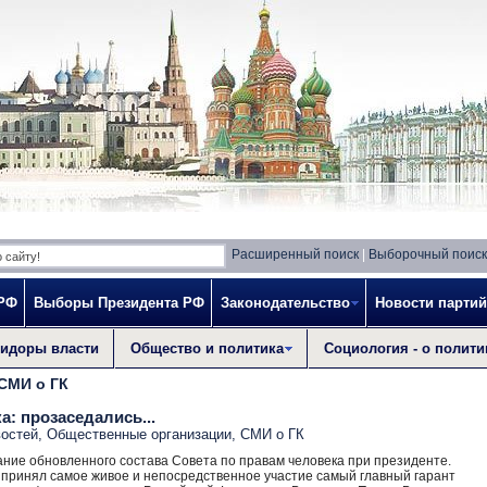
Расширенный поиск
|
Выборочный поиск
 РФ
Выборы Президента РФ
Законодательство
Новости партий
идоры власти
Общество и политика
Социология - о полити
СМИ о ГК
а: прозаседались...
востей
,
Общественные организации
,
СМИ о ГК
ание обновленного состава Совета по правам человека при президенте.
е принял самое живое и непосредственное участие самый главный гарант