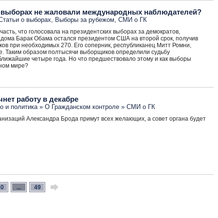
х выборах не жаловали международных наблюдателей?
Статьи о выборах
,
Выборы за рубежом
,
СМИ о ГК
 часть, что голосовала на президентских выборах за демократов,
о дома Барак Обама остался президентом США на второй срок, получив
ков при необходимых 270. Его соперник, республиканец Митт Ромни,
е. Таким образом полтысячи выборщиков определили судьбу
лижайшие четыре года. Но что предшествовало этому и как выборы
ьном мире?
нет работу в декабре
о и политика
»
О Гражданском контроле
»
СМИ о ГК
низаций Александра Брода примут всех желающих, а совет органа будет
10
...
49