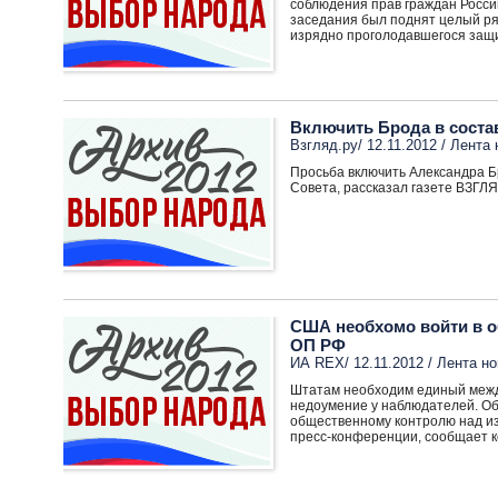
соблюдения прав граждан Росси
заседания был поднят целый ряд
изрядно проголодавшегося защи
Включить Брода в соста
Взгляд.ру/ 12.11.2012 /
Лента 
Просьба включить Александра Бр
Совета, рассказал газете ВЗГЛЯ
США необхомо войти в о
ОП РФ
ИА REX/ 12.11.2012 /
Лента но
Штатам необходим единый между
недоумение у наблюдателей. Об
общественному контролю над из
пресс-конференции, сообщает 