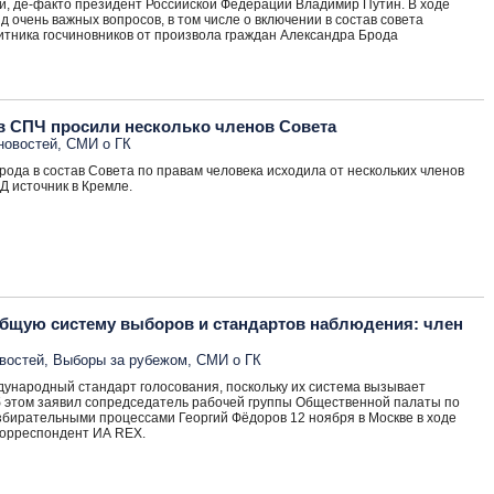
и, де-факто президент Российской Федерации Владимир Путин. В ходе
 очень важных вопросов, в том числе о включении в состав совета
тника госчиновников от произвола граждан Александра Брода
в СПЧ просили несколько членов Совета
новостей
,
СМИ о ГК
ода в состав Совета по правам человека исходила от нескольких членов
Д источник в Кремле.
бщую систему выборов и стандартов наблюдения: член
востей
,
Выборы за рубежом
,
СМИ о ГК
народный стандарт голосования, поскольку их система вызывает
 этом заявил сопредседатель рабочей группы Общественной палаты по
бирательными процессами Георгий Фёдоров 12 ноября в Москве в ходе
корреспондент ИА REX.