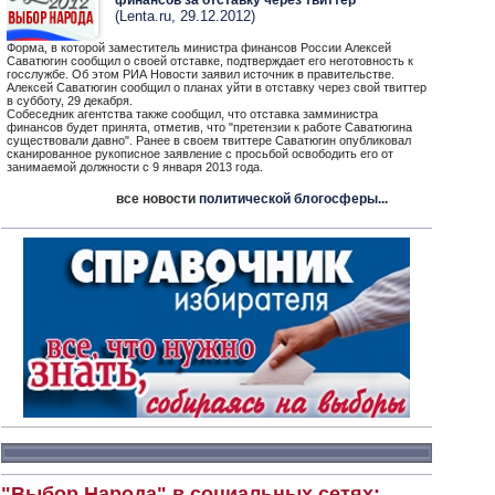
финансов за отставку через твиттер
(Lenta.ru, 29.12.2012)
Форма, в которой заместитель министра финансов России Алексей
Саватюгин сообщил о своей отставке, подтверждает его неготовность к
госслужбе. Об этом РИА Новости заявил источник в правительстве.
Алексей Саватюгин сообщил о планах уйти в отставку через свой твиттер
в субботу, 29 декабря.
Собеседник агентства также сообщил, что отставка замминистра
финансов будет принята, отметив, что "претензии к работе Саватюгина
существовали давно". Ранее в своем твиттере Саватюгин опубликовал
сканированное рукописное заявление с просьбой освободить его от
занимаемой должности с 9 января 2013 года.
все новости
политической блогосферы...
"Выбор Народа" в социальных сетях: