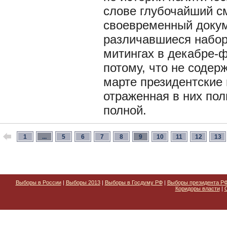
слове глубочайший см
своевременный докум
различавшиеся набор
митингах в декабре-ф
потому, что не содер
марте президентские 
отраженная в них по
полной.
1
...
5
6
7
8
9
10
11
12
13
Выборы в России
|
Выборы 2013
|
Выборы в Госдуму РФ
|
Выборы президента Р
Коридоры власти
|