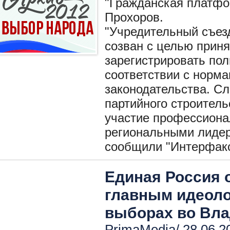
"Гражданская платфо
Прохоров.
"Учредительный съез
созван с целью прин
зарегистрировать по
соответствии с норма
законодательства. С
партийного строитель
участие профессиона
региональными лидер
сообщили "Интерфакс
Единая Россия 
главным идеоло
выборах во Вла
PrimaMedia/ 28.06.2