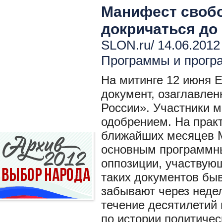
Манифест свобо
докричаться до 
SLON.ru/ 14.06.2012
Программы и прогр
На митинге 12 июня 
документ, озаглавле
России». Участники м
одобрением. На практ
ближайших месяцев 
основным программны
оппозиции, участвую
таких документов бы
забывают через недел
течение десятилетий
по истории политиче