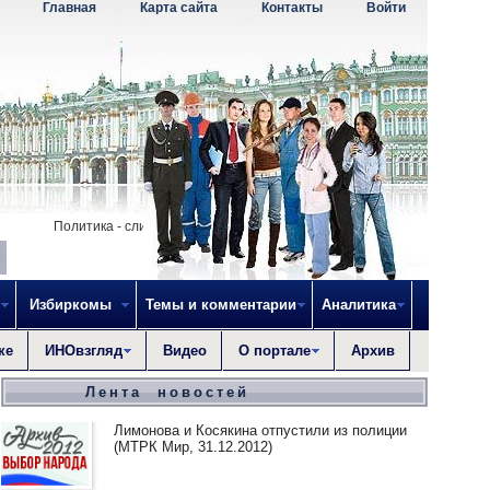
Главная
Карта сайта
Контакты
Войти
Политика - слишком серьезное дело, чтобы доверять ее политикам. -
Избиркомы
Темы и комментарии
Аналитика
ке
ИНОвзгляд
Видео
О портале
Архив
Лента новостей
Лимонова и Косякина отпустили из полиции
(МТРК Мир, 31.12.2012)