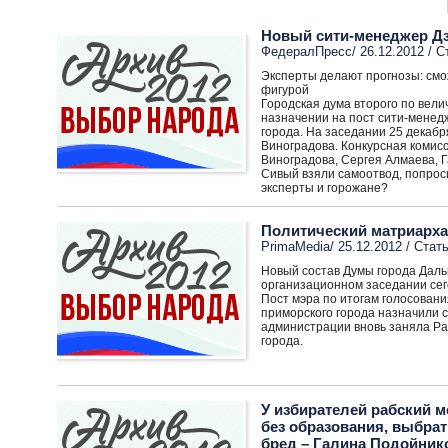
Новый сити-менеджер Д
ФедералПресс/ 26.12.2012 /
С
Эксперты делают прогнозы: смо
фигурой
Городская дума второго по вел
назначении на пост сити-менедж
города. На заседании 25 декабр
Виноградова. Конкурсная комис
Виноградова, Сергея Алмаева, Г
Сивый взяли самоотвод, попроси
эксперты и горожане?
Политический матриарха
PrimaMedia/ 25.12.2012 /
Стать
Новый состав Думы города Дальн
организационном заседании сего
Пост мэра по итогам голосован
приморского города назначили с
администрации вновь заняла Ра
города.
У избирателей рабский 
без образования, выбрат
бред – Галина Подойник