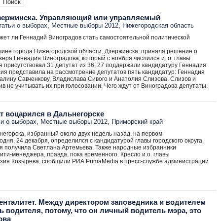
зержинска. Управляющий или управляемый
татьи о выборах
,
Местные выборы 2012
,
Нижегородская область
жет ли Геннадий Виноградов стать самостоятельной политической
ичине города Нижегородской области, Дзержинска, приняла решение о
ера Геннадия Виноградова, который с ноября числился и. о. главы
я присутствовал 31 депутат из 36, 27 поддержали кандидатуру Геннадия
сия представила на рассмотрение депутатов пять кандидатур: Геннадия
алину Савченкову, Владислава Сивого и Анатолия Слизова. Слизов и
в не учитывать их при голосовании. Чего ждут от Виноградова депутаты,
т воцарился в Дальнегорске
и о выборах
,
Местные выборы 2012
,
Приморский край
егорска, избранный около двух недель назад, на первом
дня, 24 декабря, определился с кандидатурой главы городского округа.
ия получила Светлана Артемьева. Также народные избранники
ити-менеджера, правда, пока временного. Кресло и.о. главы
зия Козырева, сообщили РИА PrimaMedia в пресс-службе администрации
менталитет. Между директором заповедника и водителем
ь водителя, потому, что он личный водитель мэра, это
ова