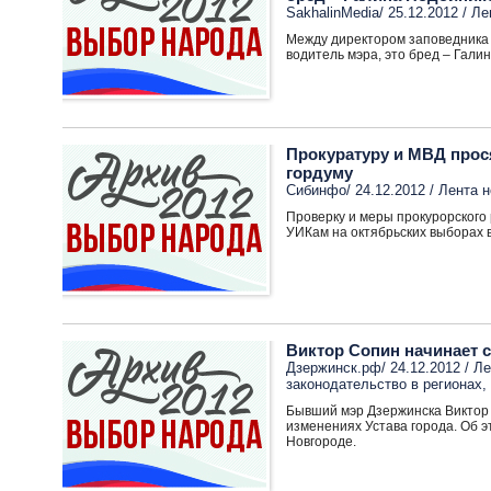
SakhalinMedia/ 25.12.2012 /
Ле
Между директором заповедника 
водитель мэра, это бред – Гали
Прокуратуру и МВД прос
гордуму
Сибинфо/ 24.12.2012 /
Лента н
Проверку и меры прокурорского
УИКам на октябрьских выборах 
Виктор Сопин начинает 
Дзержинск.рф/ 24.12.2012 /
Ле
законодательство в регионах
,
Бывший мэр Дзержинска Виктор 
изменениях Устава города. Об э
Новгороде.