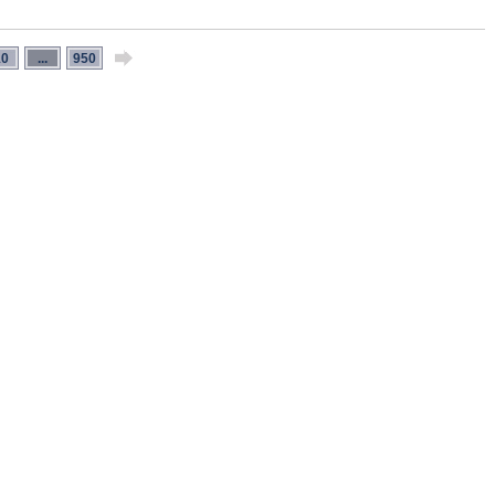
10
...
950