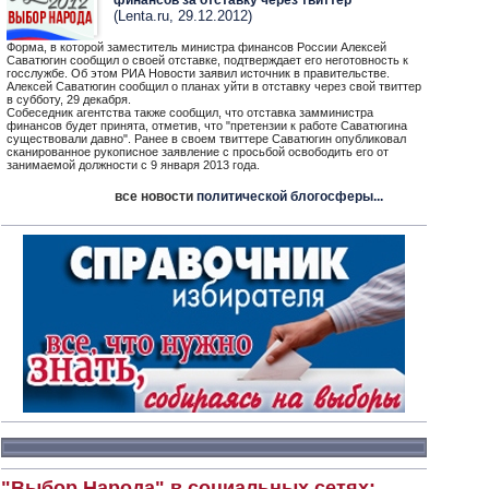
финансов за отставку через твиттер
(Lenta.ru, 29.12.2012)
Форма, в которой заместитель министра финансов России Алексей
Саватюгин сообщил о своей отставке, подтверждает его неготовность к
госслужбе. Об этом РИА Новости заявил источник в правительстве.
Алексей Саватюгин сообщил о планах уйти в отставку через свой твиттер
в субботу, 29 декабря.
Собеседник агентства также сообщил, что отставка замминистра
финансов будет принята, отметив, что "претензии к работе Саватюгина
существовали давно". Ранее в своем твиттере Саватюгин опубликовал
сканированное рукописное заявление с просьбой освободить его от
занимаемой должности с 9 января 2013 года.
все новости
политической блогосферы...
"Выбор Народа" в социальных сетях: