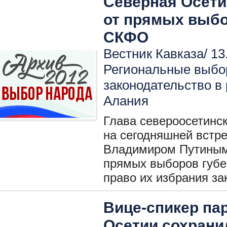
Северная Осети
от прямых выбо
СКФО
Вестник Кавказа/ 13
Региональные выбо
законодательство в
Алания
Глава североосетинс
на сегодняшней встре
Владимиром Путиным 
прямых выборов губе
право их избрания за
Вице-спикер па
Осетии сохрани