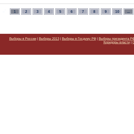
1
2
3
4
5
6
7
8
9
10
...
Выборы в России
|
Выборы 2013
|
Выборы в Госдуму РФ
|
Выборы президента Р
Коридоры власти
|