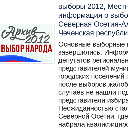
выборы 2012
,
Местн
информация о выбо
Северная Осетия-А
Чеченская республи
Основные выборные к
завершились. Информ
депутатов региональ
представителей муни
городских поселений 
после выборов жало
случаев не нашли по
представители избир
Неожиданностью стал
Северной Осетии, где
набрала квалифициро