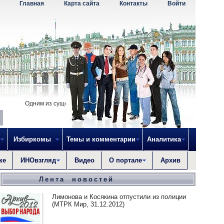
Главная
Карта сайта
Контакты
Войти
Одним из существенных препятствий для преуспеяния рода человеческог
Избиркомы
Темы и комментарии
Аналитика
ке
ИНОвзгляд
Видео
О портале
Архив
Лента новостей
Лимонова и Косякина отпустили из полиции
(МТРК Мир, 31.12.2012)