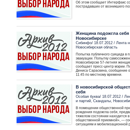
Об этом сообщает Интерфакс со
пострадавших от возникшего по
Женщина подожгла себя 
Новосибирске
Сибинфо/ 18.07.2012 /
Лента н
Новосибирская область
Попытка публичного суицида в п
эвакуации. Попытку самосожжени
Новосибирске 57-летняя женщина
сообщает пресс-центр мэрии. П
Дениса Сараскина, сообщение о 
11:45 по местному времени.
В новосибирской общес
себя
Особая буква/ 18.07.2012 /
Ле
и партий
,
Скандалы
,
Новосиби
В помещении общественной прие
рождения подожгла себя, предв
тяжелом состоянии находится в
общественной приемной», — со
ситуациям и мобилизационной 