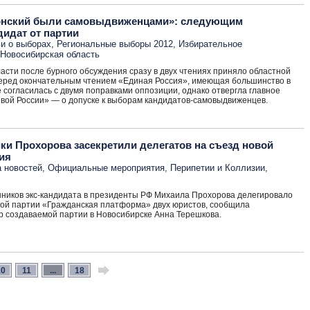
конский были самовыдвиженцами»: следующим
дидат от партии
и о выборах
,
Региональные выборы 2012
,
Избирательное
Новосибирская область
асти после бурного обсуждения сразу в двух чтениях приняло областной
Перед окончательным чтением «Единая Россия», имеющая большинство в
согласилась с двумя поправками оппозиции, однако отвергла главное
вой России» — о допуске к выборам кандидатов-самовыдвиженцев.
ки Прохорова засекретили делегатов на съезд новой
ия
 новостей
,
Официальные мероприятия
,
Перипетии и Коллизии
,
ников экс-кандидата в президенты РФ Михаила Прохорова делегировало
вой партии «Гражданская платформа» двух юристов, сообщила
р создаваемой партии в Новосибирске Анна Терешкова.
10
11
...
18