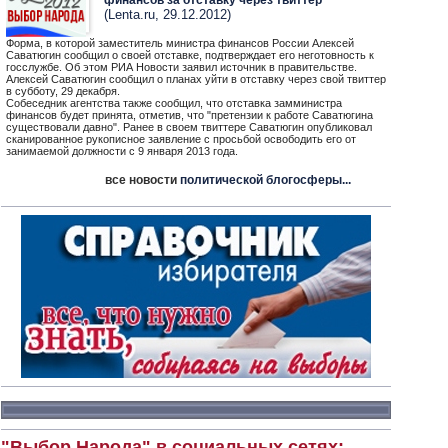
финансов за отставку через твиттер
(Lenta.ru, 29.12.2012)
Форма, в которой заместитель министра финансов России Алексей
Саватюгин сообщил о своей отставке, подтверждает его неготовность к
госслужбе. Об этом РИА Новости заявил источник в правительстве.
Алексей Саватюгин сообщил о планах уйти в отставку через свой твиттер
в субботу, 29 декабря.
Собеседник агентства также сообщил, что отставка замминистра
финансов будет принята, отметив, что "претензии к работе Саватюгина
существовали давно". Ранее в своем твиттере Саватюгин опубликовал
сканированное рукописное заявление с просьбой освободить его от
занимаемой должности с 9 января 2013 года.
все новости
политической блогосферы...
"Выбор Народа" в социальных сетях: