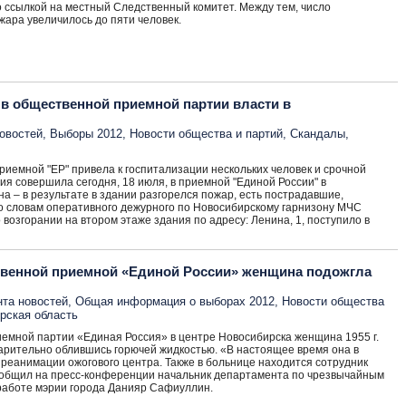
 ссылкой на местный Следственный комитет. Между тем, число
жара увеличилось до пяти человек.
в общественной приемной партии власти в
овостей
,
Выборы 2012
,
Новости общества и партий
,
Скандалы
,
риемной "ЕР" привела к госпитализации нескольких человек и срочной
я совершила сегодня, 18 июля, в приемной "Единой России" в
 – в результате в здании разгорелся пожар, есть пострадавшие,
о словам оперативного дежурного по Новосибирскому гарнизону МЧС
возгорании на втором этаже здания по адресу: Ленина, 1, поступило в
твенной приемной «Единой России» женщина подожгла
нта новостей
,
Общая информация о выборах 2012
,
Новости общества
рская область
мной партии «Единая Россия» в центре Новосибирска женщина 1955 г.
арительно облившись горючей жидкостью. «В настоящее время она в
 реанимации ожогового центра. Также в больнице находится сотрудник
общил на пресс-конференции начальник департамента по чрезвычайным
работе мэрии города Данияр Сафиуллин.