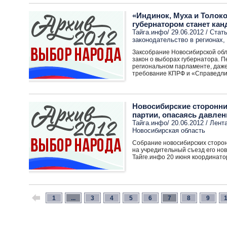
«Индинок, Муха и Толо
губернатором станет кан
Тайга.инфo/ 29.06.2012 /
Стать
законодательство в регионах
,
Заксобрание Новосибирской обл
закон о выборах губернатора. 
региональном парламенте, даже 
требование КПРФ и «Справедли
Новосибирские сторонни
партии, опасаясь давлен
Тайга.инфo/ 20.06.2012 /
Лента
Новосибирская область
Собрание новосибирских сторон
на учредительный съезд его но
Тайге.инфо 20 июня координато
1
...
3
4
5
6
7
8
9