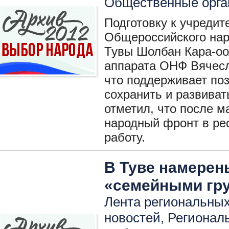
Общественные орга
Подготовку к учредит
Общероссийского нар
Тувы Шолбан Кара-оо
аппарата ОНФ Вячесл
что поддерживает по
сохранить и развива
отметил, что после м
народный фронт в ре
работу.
В Туве намерен
«семейными гру
Лента региональных 
новостей
,
Регионал