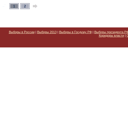
1
2
Выборы в России
|
Выборы 2013
|
Выборы в Госдуму РФ
|
Выборы президента Р
Коридоры власти
|