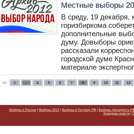
Местные выборы 2
В среду, 19 декабря,
горизбиркома соберет
дополнительные выбо
думу. Довыборы орие
рассказали корреспо
городской думе Красн
материале экспертног
1
...
4
5
6
7
8
9
10
11
12
Выборы в России
|
Выборы 2013
|
Выборы в Госдуму РФ
|
Выборы президента Р
Коридоры власти
|