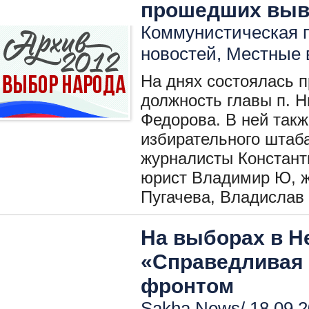
прошедших выв
Коммунистическая п
новостей
,
Местные 
На днях состоялась 
должность главы п. 
Федорова. В ней такж
избирательного штаб
журналисты Констант
юрист Владимир Ю, ж
Пугачева, Владислав
На выборах в Н
«Справедливая
фронтом
Sakha News/ 18.09.2