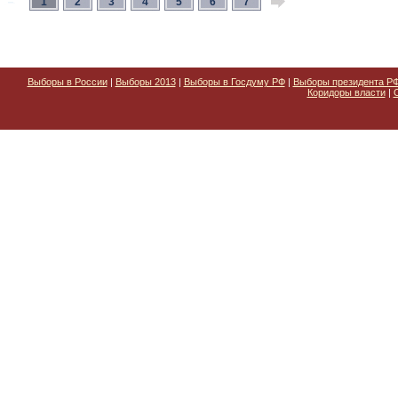
1
2
3
4
5
6
7
Выборы в России
|
Выборы 2013
|
Выборы в Госдуму РФ
|
Выборы президента Р
Коридоры власти
|